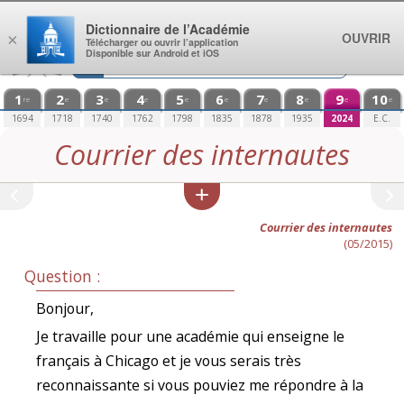
Aller au contenu
Dictionnaire de l’Académie
OUVRIR
×
Télécharger ou ouvrir l’application
Disponible sur Android et iOS
1
2
3
4
5
6
7
8
9
10
re
e
e
e
e
e
e
e
e
e
1694
1718
1740
1762
1798
1835
1878
1935
2024
E.C.
Courrier des internautes
Courrier des internautes
(05/2015)
Question :
Bonjour,
Je travaille pour une académie qui enseigne le
français à Chicago et je vous serais très
reconnaissante si vous pouviez me répondre à la