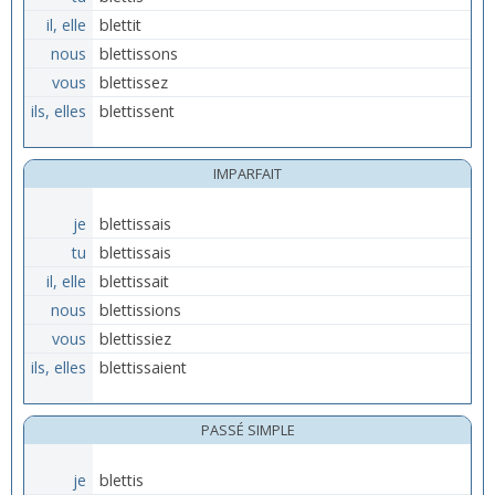
il, elle
blettit
nous
blettissons
vous
blettissez
ils, elles
blettissent
IMPARFAIT
je
blettissais
tu
blettissais
il, elle
blettissait
nous
blettissions
vous
blettissiez
ils, elles
blettissaient
PASSÉ SIMPLE
je
blettis