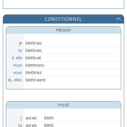
CONDITIONNEL
PRÉSENT
je
blettirais
tu
blettirais
il, elle
blettirait
nous
blettirions
vous
blettiriez
ils, elles
blettiraient
PASSÉ
j’
aurais
bletti
tu
aurais
bletti