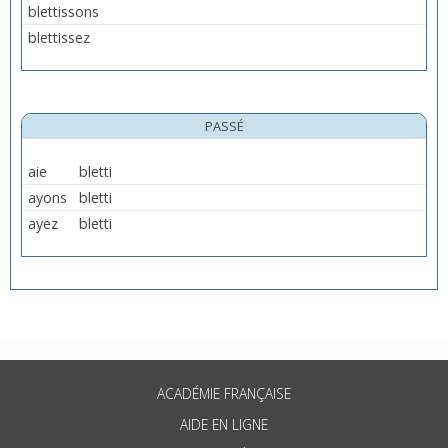
blettissons
blettissez
PASSÉ
aie
bletti
ayons
bletti
ayez
bletti
ACADÉMIE FRANÇAISE
AIDE EN LIGNE