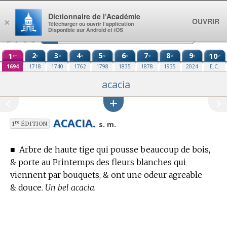
Aller au contenu
Dictionnaire de l’Académie
OUVRIR
×
Télécharger ou ouvrir l’application
Disponible sur Android et iOS
1
2
3
4
5
6
7
8
9
10
e
e
e
e
e
e
e
e
re
e
1694
1718
1740
1762
1798
1835
1878
1935
2024
E.C.
acacia
ACACIA.
re
s. m.
1
ÉDITION
■
Arbre de haute tige qui pousse beaucoup de bois,
& porte au Printemps des fleurs blanches qui
viennent par bouquets, & ont une odeur agreable
& douce.
Un bel acacia.