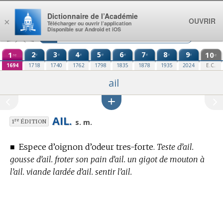
Aller au contenu
Dictionnaire de l’Académie
OUVRIR
×
Télécharger ou ouvrir l’application
Disponible sur Android et iOS
1
2
3
4
5
6
7
8
9
10
e
e
e
e
e
e
e
e
re
e
1694
1718
1740
1762
1798
1835
1878
1935
2024
E.C.
ail
AIL.
re
s. m.
1
ÉDITION
■
Espece d’oignon d’odeur tres-forte.
Teste d’ail.
gousse d’ail. froter son pain d’ail. un gigot de mouton à
l’ail. viande lardée d’ail. sentir l’ail.