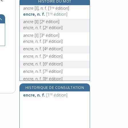
HISTOIRE DU MOT
encroué, -ée, adj.
re
ancre [II], n. f.
[1
édition]
encroûté, -ée, adj.
re
encre, n. f.
[1
édition]
encroûtement, n. m.
e
ancre [II]
[2
édition]
e
encroûter, v. tr.
encre, n. f.
[2
édition]
e
ancre [II]
[3
édition]
e
encre, n. f.
[3
édition]
e
encre, n. f.
[4
édition]
e
encre, n. f.
[5
édition]
e
encre, n. f.
[6
édition]
e
encre, n. f.
[7
édition]
e
encre, n. f.
[8
édition]
e
encre, n. f.
[9
édition]
HISTORIQUE DE CONSULTATION
re
encre, n. f.
[1
édition]