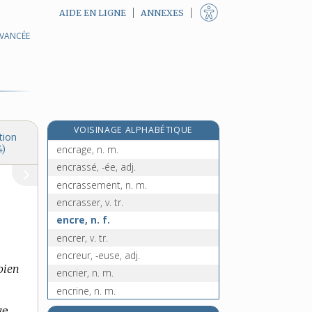
AIDE EN LIGNE
ANNEXES
AVANCÉE
encourageant, -ante, adj.
encouragement, n. m.
encourager, v. tr.
encourir, v. tr.
encours, n. m.
re
VOISINAGE ALPHABÉTIQUE
encourtiner, v. tr.
[1
édition]
tion
encrage, n. m.
4)
encrassé, -ée, adj.
encrassement, n. m.
encrasser, v. tr.
encre, n. f.
encrer, v. tr.
encreur, -euse, adj.
bien
encrier, n. m.
encrine, n. m.
encrouage, n. m.
ye