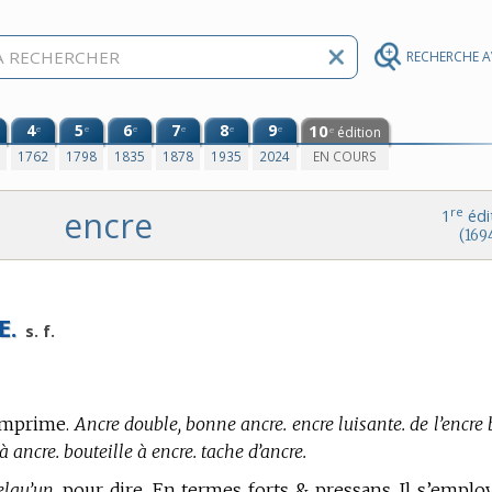
RECHERCHE 
4
5
6
7
8
9
10
e
e
e
e
e
e
édition
e
0
1762
1798
1835
1878
1935
2024
EN COURS
encre
re
1
édi
(169
E.
s. f.
imprime.
Ancre double, bonne ancre. encre luisante. de l’encre 
à ancre. bouteille à encre. tache d’ancre.
lqu’un,
pour dire, En termes forts & pressans. Il s’emplo