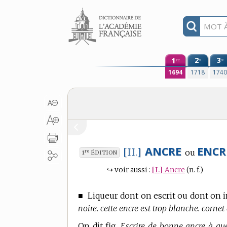
Aller au contenu
1
2
3
e
e
re
1694
1718
174
ANCRE
ENCR
[II.]
ou
re
1
ÉDITION
↪
voir aussi :
[I.]
Ancre
(n. f.)
■
Liqueur dont on escrit ou dont on 
noire. cette encre est trop blanche. cornet 
On dit fig.
Escrire de bonne ancre à que