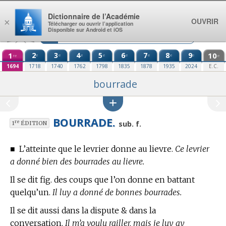
Aller au contenu
Dictionnaire de l’Académie
OUVRIR
×
Télécharger ou ouvrir l’application
Disponible sur Android et iOS
1
2
3
4
5
6
7
8
9
10
e
e
e
e
e
e
e
e
re
e
1694
1718
1740
1762
1798
1835
1878
1935
2024
E.C.
bourrade
BOURRADE.
re
sub. f.
1
ÉDITION
■
L’atteinte que le levrier donne au lievre.
Ce levrier
a donné bien des bourrades au lievre.
Il se dit fig. des coups que l’on donne en battant
quelqu’un.
Il luy a donné de bonnes bourrades.
Il se dit aussi dans la dispute & dans la
conversation.
Il m’a voulu railler, mais je luy ay