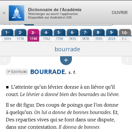
Aller au contenu
Dictionnaire de l’Académie
OUVRIR
×
Télécharger ou ouvrir l’application
Disponible sur Android et iOS
1
2
3
4
5
6
7
8
9
10
re
e
e
e
e
e
e
e
e
e
1694
1718
1740
1762
1798
1835
1878
1935
2024
E.C.
bourrade
BOURRADE.
e
s. f.
3
ÉDITION
■
L’atteinte qu’un lévrier donne à un liévre qu’il
court.
Le lévrier a donné bien des bourrades au liévre.
Il se dit figur. Des coups de poings que l’on donne
à quelqu’un.
On lui a donne de bonnes bourrades.
Et,
Des reparties vives qui se font dans une dispute,
dans une contestation.
Il donna de bonnes