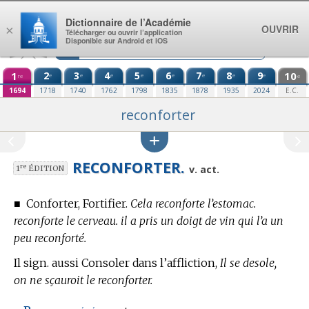
Aller au contenu
Dictionnaire de l’Académie
OUVRIR
×
Télécharger ou ouvrir l’application
Disponible sur Android et iOS
1
2
3
4
5
6
7
8
9
10
e
e
e
e
e
e
e
e
re
e
1694
1718
1740
1762
1798
1835
1878
1935
2024
E.C.
reconforter
RECONFORTER.
re
v. act.
1
ÉDITION
■
Conforter, Fortifier.
Cela reconforte l’estomac.
reconforte le cerveau. il a pris un doigt de vin qui l’a un
peu reconforté.
Il sign. aussi Consoler dans l’affliction,
Il se desole,
on ne sçauroit le reconforter.