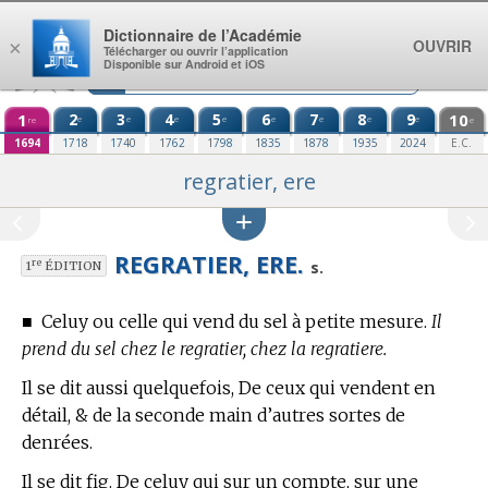
Aller au contenu
Dictionnaire de l’Académie
OUVRIR
×
Télécharger ou ouvrir l’application
Disponible sur Android et iOS
1
2
3
4
5
6
7
8
9
10
e
e
e
e
e
e
e
e
re
e
1694
1718
1740
1762
1798
1835
1878
1935
2024
E.C.
regratier, ere
REGRATIER, ERE.
re
s.
1
ÉDITION
■
Celuy ou celle qui vend du sel à petite mesure.
Il
prend du sel chez le regratier, chez la regratiere.
Il se dit aussi quelquefois, De ceux qui vendent en
détail, & de la seconde main d’autres sortes de
denrées.
Il se dit fig. De celuy qui sur un compte, sur une