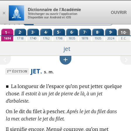
Aller au contenu
Dictionnaire de l’Académie
OUVRIR
×
Télécharger ou ouvrir l’application
Disponible sur Android et iOS
1
2
3
4
5
6
7
8
9
10
e
e
e
e
e
e
e
e
re
e
1694
1718
1740
1762
1798
1835
1878
1935
2024
E.C.
jet
JET.
re
s. m.
1
ÉDITION
■
La longueur de l’espace qu’on peut jetter quelque
chose.
Il estoit à un jet de pierre de là, à un jet
d’arbaleste.
On le dit du filet à pescher.
Aprés le jet du filet dans
la mer. acheter le jet du filet.
Il signifie encore, Menuë courroye, qu’on met