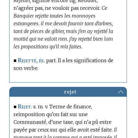
Rejetter,
signifie encore fig. Rebuter,
n’agréer pas, ne vouloir pas recevoir.
Ce
Banquier rejette toutes les monnoyes
estrangeres. il me devoit fournir tant d’arbres,
tant de pieces de gibier, mais j’en ay rejetté la
moitié qui ne valoit rien. j’ay rejetté bien loin
les propositions qu’il m’a faites.
Rejetté, ée.
■
part. Il a les significations de
son verbe.
rejet
Rejet.
■
s. m. v.
Terme de finance,
reimposition qu’on fait sur une
Communauté, d’une taxe, qui n’a pû estre
payée par ceux sur qui elle avoit esté faite.
Il
manque tant à la somme qui a esté imposée, il