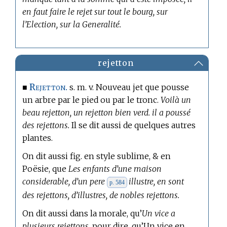
en faut faire le rejet sur tout le bourg, sur
l’Election, sur la Generalité.
rejetton
Rejetton.
■
s. m. v. Nouveau jet que pousse
un arbre par le pied ou par le tronc.
Voilà un
beau rejetton, un rejetton bien verd. il a poussé
des rejettons.
Il se dit aussi de quelques autres
plantes.
On dit aussi fig. en style sublime, &
en
Poësie,
que
Les enfants d’une maison
considerable, d’un pere
illustre, en sont
p. 584
des rejettons, d’illustres, de nobles rejettons.
On dit aussi dans la morale, qu’
Un vice a
plusieurs rejettons,
pour dire, qu’Un vice en