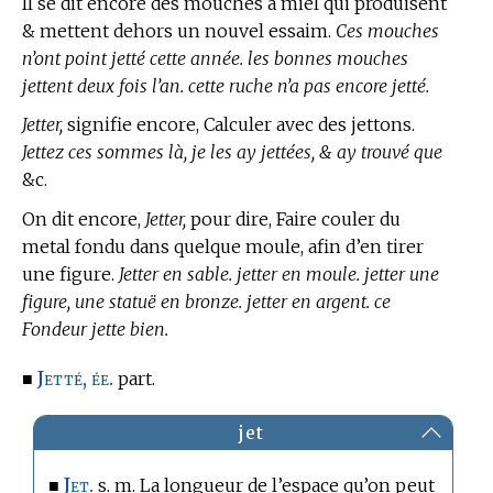
Il se dit encore des mouches à miel qui produisent
& mettent dehors un nouvel essaim.
Ces mouches
n’ont point jetté cette année. les bonnes mouches
jettent deux fois l’an. cette ruche n’a pas encore jetté.
Jetter,
signifie encore, Calculer avec des jettons.
Jettez ces sommes là, je les ay jettées, & ay trouvé que
&c.
On dit encore,
Jetter,
pour dire, Faire couler du
metal fondu dans quelque moule, afin d’en tirer
une figure.
Jetter en sable. jetter en moule. jetter une
figure, une statuë en bronze. jetter en argent. ce
Fondeur jette bien.
Jetté, ée.
■
part.
jet
Jet.
■
s. m. La longueur de l’espace qu’on peut