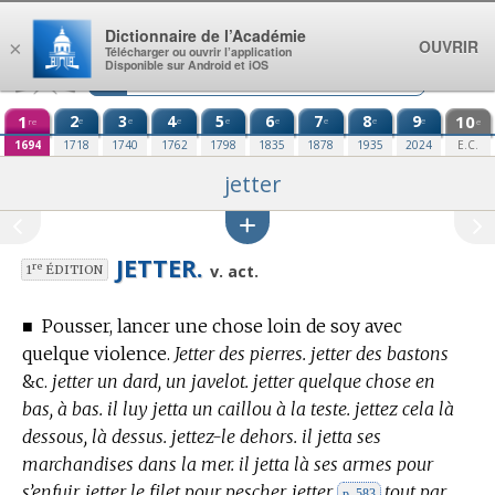
Aller au contenu
Dictionnaire de l’Académie
OUVRIR
×
Télécharger ou ouvrir l’application
Disponible sur Android et iOS
1
2
3
4
5
6
7
8
9
10
e
e
e
e
e
e
e
e
re
e
1694
1718
1740
1762
1798
1835
1878
1935
2024
E.C.
jetter
JETTER.
re
v. act.
1
ÉDITION
■
Pousser, lancer une chose loin de soy avec
quelque violence.
Jetter des pierres. jetter des bastons
&c.
jetter un dard, un javelot. jetter quelque chose en
bas, à bas. il luy jetta un caillou à la teste. jettez cela là
dessous, là dessus. jettez-le dehors. il jetta ses
marchandises dans la mer. il jetta là ses armes pour
s’enfuir. jetter le filet pour pescher. jetter
tout par
p. 583