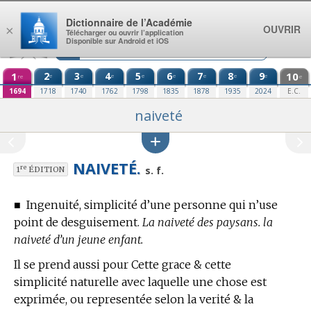
Aller au contenu
Dictionnaire de l’Académie
OUVRIR
×
Télécharger ou ouvrir l’application
Disponible sur Android et iOS
1
2
3
4
5
6
7
8
9
10
e
e
e
e
e
e
e
e
re
e
1694
1718
1740
1762
1798
1835
1878
1935
2024
E.C.
naiveté
NAIVETÉ.
re
s. f.
1
ÉDITION
■
Ingenuité, simplicité d’une personne qui n’use
point de desguisement.
La naiveté des paysans. la
naiveté d’un jeune enfant.
Il se prend aussi pour Cette grace & cette
simplicité naturelle avec laquelle une chose est
exprimée, ou representée selon la verité & la