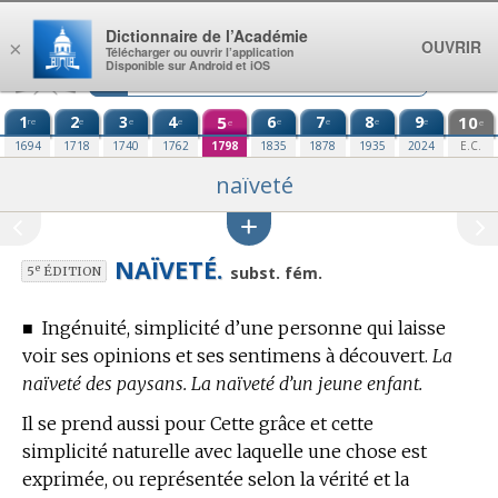
Aller au contenu
Dictionnaire de l’Académie
OUVRIR
×
Télécharger ou ouvrir l’application
Disponible sur Android et iOS
1
2
3
4
5
6
7
8
9
10
re
e
e
e
e
e
e
e
e
e
1694
1718
1740
1762
1798
1835
1878
1935
2024
E.C.
naïveté
NAÏVETÉ.
e
subst. fém.
5
ÉDITION
■
Ingénuité, simplicité d’une personne qui laisse
voir ses opinions et ses sentimens à découvert.
La
naïveté des paysans. La naïveté d’un jeune enfant.
Il se prend aussi pour Cette grâce et cette
simplicité naturelle avec laquelle une chose est
exprimée, ou représentée selon la vérité et la