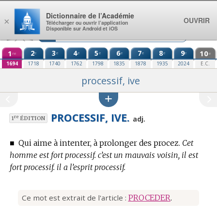
Aller au contenu
Dictionnaire de l’Académie
OUVRIR
×
Télécharger ou ouvrir l’application
Disponible sur Android et iOS
1
2
3
4
5
6
7
8
9
10
e
e
e
e
e
e
e
e
re
e
1694
1718
1740
1762
1798
1835
1878
1935
2024
E.C.
processif, ive
PROCESSIF, IVE.
re
adj.
1
ÉDITION
■
Qui aime à intenter, à prolonger des procez.
Cet
homme est fort processif. c’est un mauvais voisin, il est
fort processif. il a l’esprit processif.
Ce mot est extrait de l'article :
PROCEDER
.