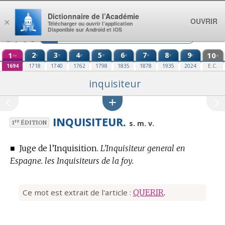
Aller au contenu
Dictionnaire de l’Académie
OUVRIR
×
Télécharger ou ouvrir l’application
Disponible sur Android et iOS
1
2
3
4
5
6
7
8
9
10
e
e
e
e
e
e
e
e
re
e
1694
1718
1740
1762
1798
1835
1878
1935
2024
E.C.
inquisiteur
INQUISITEUR.
re
s. m. v.
1
ÉDITION
■
Juge de l’Inquisition.
L’Inquisiteur general en
Espagne. les Inquisiteurs de la foy.
Ce mot est extrait de l'article :
QUERIR
.