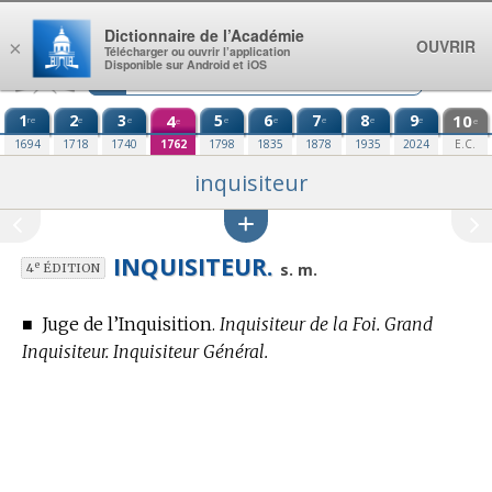
Aller au contenu
Dictionnaire de l’Académie
OUVRIR
×
Télécharger ou ouvrir l’application
Disponible sur Android et iOS
1
2
3
4
5
6
7
8
9
10
re
e
e
e
e
e
e
e
e
e
1694
1718
1740
1762
1798
1835
1878
1935
2024
E.C.
inquisiteur
INQUISITEUR.
e
s. m.
4
ÉDITION
■
Juge de l’Inquisition.
Inquisiteur de la Foi. Grand
Inquisiteur. Inquisiteur Général.