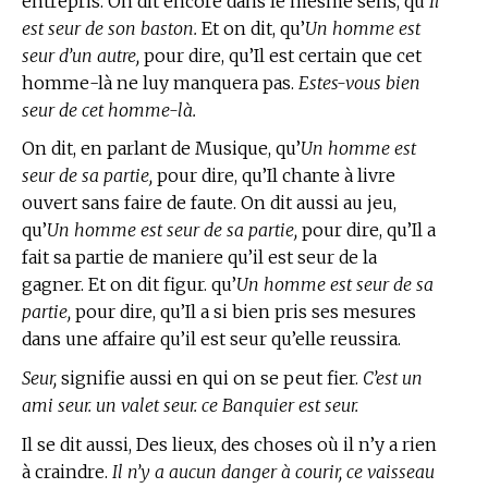
entrepris. On dit encore dans le mesme sens, qu’
Il
est seur de son baston.
Et on dit, qu’
Un homme est
seur d’un autre,
pour dire, qu’Il est certain que cet
homme-là ne luy manquera pas.
Estes-vous bien
seur de cet homme-là.
On dit,
en parlant de Musique,
qu’
Un homme est
seur de sa partie,
pour dire, qu’Il chante à livre
ouvert sans faire de faute. On dit aussi au jeu,
qu’
Un homme est seur de sa partie,
pour dire, qu’Il a
fait sa partie de maniere qu’il est seur de la
gagner. Et on dit figur. qu’
Un homme est seur de sa
partie,
pour dire, qu’Il a si bien pris ses mesures
dans une affaire qu’il est seur qu’elle reussira.
Seur,
signifie aussi en qui on se peut fier.
C’est un
ami seur. un valet seur. ce Banquier est seur.
Il se dit aussi, Des lieux, des choses où il n’y a rien
à craindre.
Il n’y a aucun danger à courir, ce vaisseau