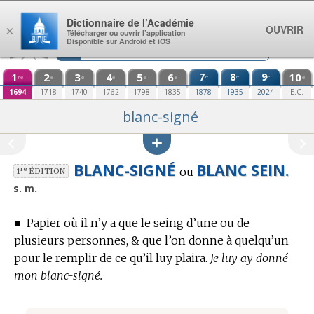
Aller au contenu
Dictionnaire de l’Académie
OUVRIR
×
Télécharger ou ouvrir l’application
Disponible sur Android et iOS
1
2
3
4
5
6
7
8
9
10
e
e
e
re
e
e
e
e
e
e
1694
1718
1740
1762
1798
1835
1878
1935
2024
E.C.
blanc-signé
BLANC-SIGNÉ
BLANC SEIN.
ou
re
1
ÉDITION
s. m.
■
Papier où il n’y a que le seing d’une ou de
plusieurs personnes, & que l’on donne à quelqu’un
pour le remplir de ce qu’il luy plaira.
Je luy ay donné
mon blanc-signé.