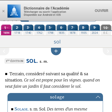
Aller au contenu
Dictionnaire de l’Académie
OUVRIR
×
Télécharger ou ouvrir l’application
Disponible sur Android et iOS
1
2
3
4
5
6
7
8
9
10
e
e
e
e
e
e
e
e
re
e
1694
1718
1740
1762
1798
1835
1878
1935
2024
E.C.
sol
SOL.
re
s. m.
1
ÉDITION
■
Terrain, consideré suivant sa qualité & sa
situation.
Ce sol est propre pour les vignes. quand on
veut faire un jardin il faut considerer le sol.
solage
Solage.
■
s. m. Sol.
Des terres d’un mesme