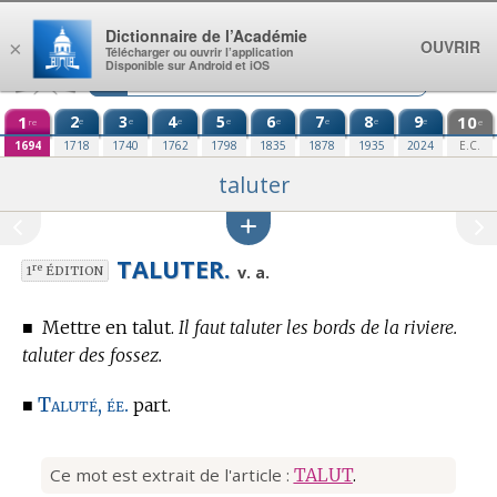
Aller au contenu
Dictionnaire de l’Académie
OUVRIR
×
Télécharger ou ouvrir l’application
Disponible sur Android et iOS
1
2
3
4
5
6
7
8
9
10
e
e
e
e
e
e
e
e
re
e
1694
1718
1740
1762
1798
1835
1878
1935
2024
E.C.
taluter
TALUTER.
re
v. a.
1
ÉDITION
■
Mettre en talut.
Il faut taluter les bords de la riviere.
taluter des fossez.
Taluté, ée.
■
part.
Ce mot est extrait de l'article :
TALUT
.