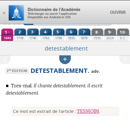
Aller au contenu
Dictionnaire de l’Académie
OUVRIR
×
Télécharger ou ouvrir l’application
Disponible sur Android et iOS
1
2
3
4
5
6
7
8
9
10
e
e
e
e
e
e
re
e
e
e
1694
1718
1740
1762
1798
1835
1878
1935
2024
E.C.
detestablement
DETESTABLEMENT.
re
adv.
1
ÉDITION
■
Tres-mal.
Il chante detestablement. il escrit
detestablement.
Ce mot est extrait de l'article :
TESMOIN
.