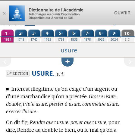
Aller au contenu
Dictionnaire de l’Académie
OUVRIR
×
Télécharger ou ouvrir l’application
Disponible sur Android et iOS
1
2
3
4
5
6
7
8
9
10
e
e
e
e
e
e
e
e
re
e
1694
1718
1740
1762
1798
1835
1878
1935
2024
E.C.
usure
USURE.
re
s. f.
1
ÉDITION
■
Interest illegitime qu’on exige d’un argent ou
d’une marchandise qu’on a prestée.
Grosse usure.
double, triple usure. prester à usure. commettre usure.
exercer l’usure.
On dit fig.
Rendre avec usure. payer avec usure,
pour
dire, Rendre au double le bien, ou le mal qu’on a