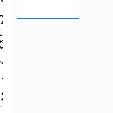
la
ps
 à
e.
de
me
te
la
us
ui
al
e,