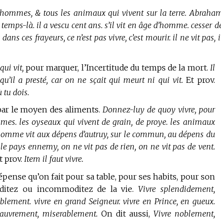
 hommes, & tous les animaux qui vivent sur la terre. Abraha
e temps-là. il a vescu cent ans. s’il vit en âge d’homme. cesser d
 dans ces frayeurs, ce n’est pas vivre, c’est mourir. il ne vit pas, i
qui vit,
pour marquer, l’Incertitude du temps de la mort.
Il
u’il a presté, car on ne sçait qui meurt ni qui vit.
Et prov.
 tu dois.
 par le moyen des aliments.
Donnez-luy de quoy vivre, pour
egumes. les oyseaux qui vivent de grain, de proye. les animaux
t homme vit aux dépens d’autruy, sur le commun, au dépens du
e pays ennemy, on ne vit pas de rien, on ne vit pas de vent.
t prov.
Item il faut vivre.
dépense qu’on fait pour sa table, pour ses habits, pour son
oditez ou incommoditez de la vie.
Vivre splendidement,
ement. vivre en grand Seigneur. vivre en Prince, en gueux.
auvrement, miserablement.
On dit aussi,
Vivre noblement,