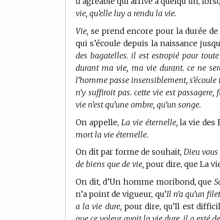
d’agreable qui arrive à quelqu’un, lors
vie, qu’elle luy a rendu la vie.
Vie,
se prend encore pour la durée de 
qui s’écoule depuis la naissance jusqu
des bagatelles. il est estropié pour tou
durant ma vie, ma vie durant. ce ne sera
l’homme passe insensiblement, s’écoule 
n’y suffiroit pas. cette vie est passagere, 
vie n’est qu’une ombre, qu’un songe.
On appelle,
La vie éternelle,
la vie des
mort la vie éternelle.
On dit par forme de souhait,
Dieu vous
de biens que de vie,
pour dire, que La vi
On dit, d’Un homme moribond, que
S
n’a point de vigueur, qu’
Il n’a qu’un file
a la vie dure,
pour dire, qu’Il est diffici
que ce voleur avoit la vie dure, il a esté d