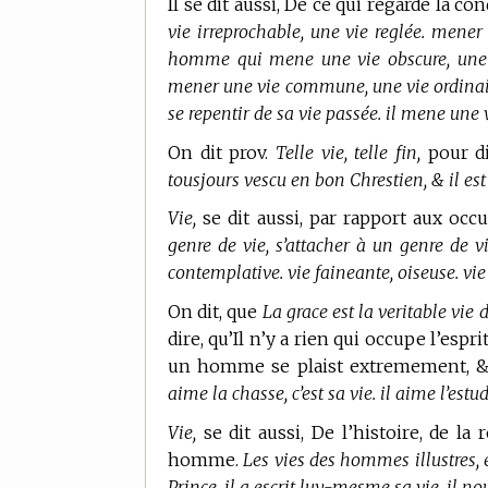
Il se dit aussi, De ce qui regarde la co
vie irreprochable, une vie reglée. mener 
homme qui mene une vie obscure, une vi
mener une vie commune, une vie ordinaire.
se repentir de sa vie passée. il mene une v
On dit prov.
Telle vie, telle fin,
pour di
tousjours vescu en bon Chrestien, & il est 
Vie,
se dit aussi, par rapport aux occu
genre de vie, s’attacher à un genre de vi
contemplative. vie faineante, oiseuse. vie 
On dit, que
La grace est la veritable vie 
dire, qu’Il n’y a rien qui occupe l’esp
un homme se plaist extremement, & d
aime la chasse, c’est sa vie. il aime l’estu
Vie,
se dit aussi, De l’histoire, de la
homme.
Les vies des hommes illustres, es
Prince. il a escrit luy-mesme sa vie, il no