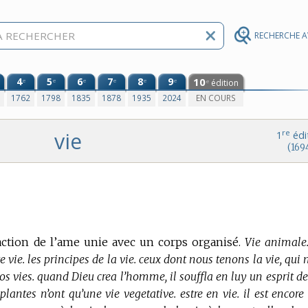
RECHERCHE 
4
5
6
7
8
9
10
e
e
e
e
e
e
édition
e
0
1762
1798
1835
1878
1935
2024
EN COURS
vie
re
1
édi
(169
’action de l’ame unie avec un corps organisé.
Vie animale.
te vie. les principes de la vie. ceux dont nous tenons la vie, qui
os vies. quand Dieu crea l’homme, il souffla en luy un esprit de
 plantes n’ont qu’une vie vegetative. estre en vie. il est encore