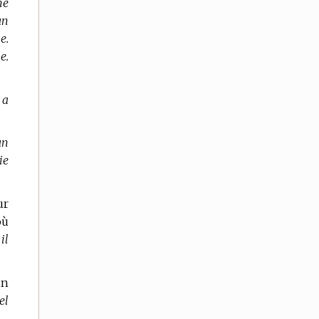
ne
un
e.
e.
 a
un
ie
ur
où
il
un
el