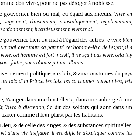
omme doit vivre, pour ne pas déroger à noblesse.
 se gouverner bien ou mal, eu égard aux mœurs.
Vivre en
 sagement, chastement, apostoliquement, regulierement,
desordonnement, licentieusement. vivre mal.
e gouverner bien ou mal à l’égard des autres.
Je veux bien
l vit mal avec toute sa parenté. cet homme-là a de l’esprit, il a
 vivre. cet homme est fort incivil, il ne sçait pas vivre. cela luy
vous faites, vous n’aurez jamais d’amis.
ouvernement politique, aux loix, & aux coustumes du pays
 les loix d’un Prince. les loix, les coustumes, suivant lesquels
.
e, Manger dans une hostellerie, dans une auberge à une
E
t, Vivre à discretion,
Se dit des soldats qui sont dans un
t traiter comme il leur plaist par les habitans.
 Dieu, & de celle des Anges, & des substances spirituelles.
 vit d’une vie ineffable. il est difficile d’expliquer comme les