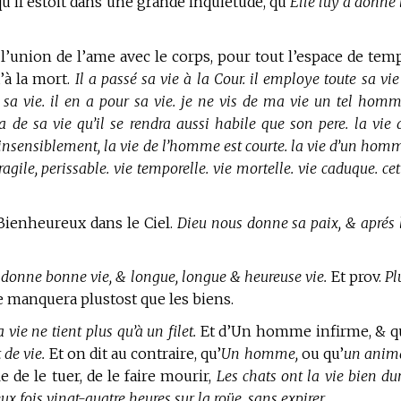
qu’il estoit dans une grande inquietude, qu’
Elle luy a donné 
l’union de l’ame avec le corps, pour tout l’espace de tem
’à la mort.
Il a passé sa vie à la Cour. il employe toute sa vie
te sa vie. il en a pour sa vie. je ne vis de ma vie un tel homm
 de sa vie qu’il se rendra aussi habile que son pere. la vie 
insensiblement, la vie de l’homme est courte. la vie d’un hom
fragile, perissable. vie temporelle. vie mortelle. vie caduque. cet
 Bienheureux dans le Ciel.
Dieu nous donne sa paix, & aprés 
 donne bonne vie, & longue, longue & heureuse vie.
Et prov.
Pl
e manquera plustost que les biens.
a vie ne tient plus qu’à un filet.
Et d’Un homme infirme, & q
t de vie.
Et on dit au contraire, qu’
Un homme,
ou qu’
un anim
le de le tuer, de le faire mourir,
Les chats ont la vie bien dur
eux fois vingt-quatre heures sur la roüe, sans expirer.