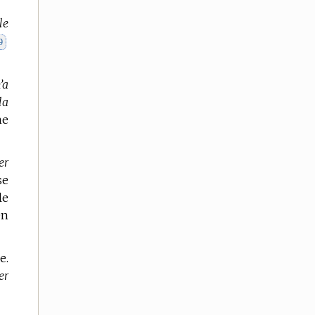
le
9
’a
la
ne
er
se
le
On
e.
er