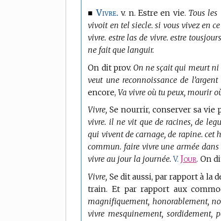
Vivre.
■
v. n. Estre en vie.
Tous les
vivoit en tel siecle. si vous vivez en c
vivre. estre las de vivre. estre tousjours
ne fait que languir.
On dit prov.
On ne sçait qui meurt ni 
veut une reconnoissance de l’argent q
encore,
Va vivre où tu peux, mourir où
Vivre,
Se nourrir, conserver sa vie
vivre. il ne vit que de racines, de l
qui vivent de carnage, de rapine. ce
commun. faire vivre une armée dans l
vivre au jour la journée.
Jour
.
On di
V.
Vivre,
Se dit aussi, par rapport à la 
train. Et par rapport aux comm
magnifiquement, honorablement, nobl
vivre mesquinement, sordidement, p