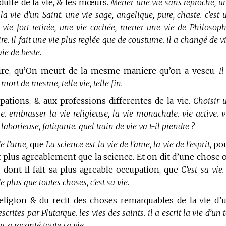
nduite de la vie, & les mœurs.
Mener une vie sans reproche, u
la vie d’un Saint. une vie sage, angelique, pure, chaste. c’est 
e fort retirée, une vie cachée, mener une vie de Philosoph
 il fait une vie plus reglée que de coustume. il a changé de vi
ie de beste.
re, qu’On meurt de la mesme maniere qu’on a vescu.
Il
mort de mesme, telle vie, telle fin.
pations, & aux professions differentes de la vie.
Choisir 
e. embrasser la vie religieuse, la vie monachale. vie active. v
laborieuse, fatigante. quel train de vie va t-il prendre ?
de l’ame,
que
La science est la vie de l’ame, la vie de l’esprit,
po
rit plus agreablement que la science. Et on dit d’une chose 
ont il fait sa plus agreable occupation, que
C’est sa vie. 
de plus que toutes choses, c’est sa vie.
 religion & du recit des choses remarquables de la vie d’
crites par Plutarque. les vies des saints. il a escrit la vie d’un t
us a raconté toute sa vie.