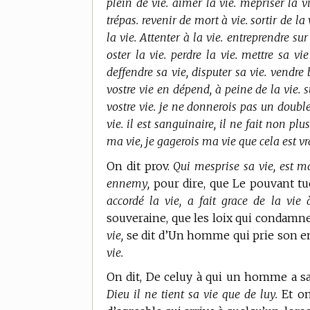
plein de vie. aimer la vie. mépriser la v
trépas. revenir de mort à vie. sortir de l
la vie. Attenter à la vie. entreprendre sur
oster la vie. perdre la vie. mettre sa vi
deffendre sa vie, disputer sa vie. vendre 
vostre vie en dépend, à peine de la vie. s
vostre vie. je ne donnerois pas un double
vie. il est sanguinaire, il ne fait non p
ma vie, je gagerois ma vie que cela est vr
On dit prov.
Qui mesprise sa vie, est ma
ennemy,
pour dire, que Le pouvant tuer,
accordé la vie, a fait grace de la vie 
souveraine, que les loix qui condamne
vie,
se dit d’Un homme qui prie son e
vie.
On dit, De celuy à qui un homme a sa
Dieu il ne tient sa vie que de luy.
Et on