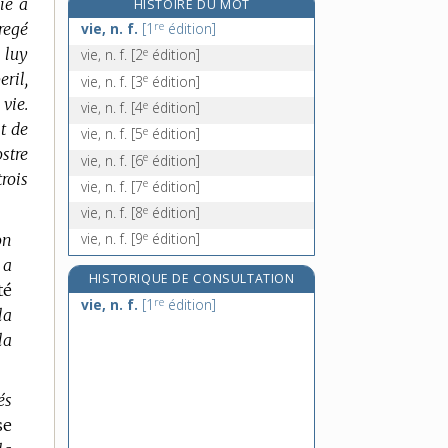
vie à
HISTOIRE DU MOT
vieillerie, n. f.
re
bregé
vie, n. f.
[1
édition]
vieillesse, n. f.
e
, luy
vie, n. f.
[2
édition]
vieillir, v. intr. et tr.
ril,
e
vie, n. f.
[3
édition]
vieillissant, -ante, adj.
 vie.
e
vie, n. f.
[4
édition]
nt de
e
vie, n. f.
[5
édition]
stre
e
vie, n. f.
[6
édition]
trois
e
vie, n. f.
[7
édition]
e
vie, n. f.
[8
édition]
e
vie, n. f.
[9
édition]
on
 a
HISTORIQUE DE CONSULTATION
té
re
vie, n. f.
[1
édition]
la
la
és
se