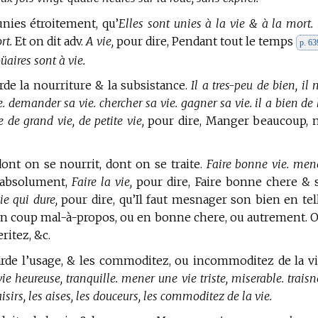
nies étroitement, qu’
Elles sont unies à la vie & à la mort. 
rt.
Et on dit adv.
A vie,
pour dire, Pendant tout le temps
p. 63
üaires sont à vie.
de la nourriture & la subsistance.
Il a tres-peu de bien, il n
. demander sa vie. chercher sa vie. gagner sa vie. il a bien de 
e de grand vie, de petite vie,
pour dire, Manger beaucoup, 
ont on se nourrit, dont on se traite.
Faire bonne vie. men
 absolument,
Faire la vie,
pour dire, Faire bonne chere & 
vie qui dure,
pour dire, qu’Il faut mesnager son bien en tel
’un coup mal-à-propos, ou en bonne chere, ou autrement. 
ritez, &c.
rde l’usage, & les commoditez, ou incommoditez de la vi
e heureuse, tranquille. mener une vie triste, miserable. traisn
isirs, les aises, les douceurs, les commoditez de la vie.