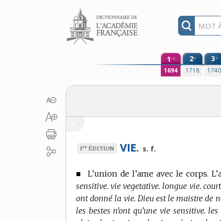
Aller au contenu
1
2
3
e
e
re
1694
1718
174
VIE.
re
s. f.
1
ÉDITION
■
L’union de l’ame avec le corps. L
sensitive. vie vegetative. longue vie. cour
ont donné la vie. Dieu est le maistre de n
les bestes n’ont qu’une vie sensitive. les