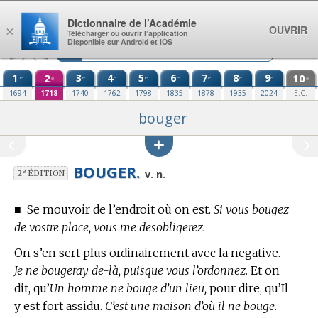
Aller au contenu
Dictionnaire de l’Académie
OUVRIR
×
Télécharger ou ouvrir l’application
Disponible sur Android et iOS
1
2
3
4
5
6
7
8
9
10
re
e
e
e
e
e
e
e
e
e
1694
1718
1740
1762
1798
1835
1878
1935
2024
E.C.
bouger
BOUGER.
e
v. n.
2
ÉDITION
■
Se mouvoir de l’endroit où on est.
Si vous bougez
de vostre place, vous me desobligerez.
On s’en sert plus ordinairement avec la negative.
Je ne bougeray de-là, puisque vous l’ordonnez.
Et on
dit, qu’
Un homme ne bouge d’un lieu,
pour dire, qu’Il
y est fort assidu.
C’est une maison d’où il ne bouge.