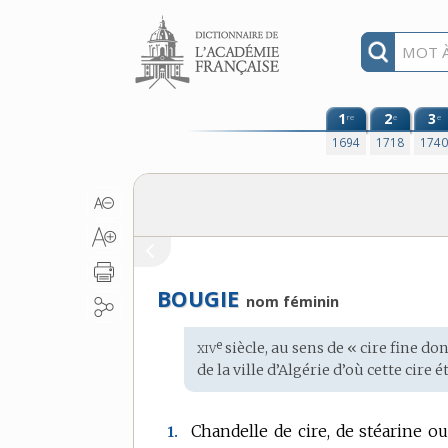
Aller au contenu
1
2
3
re
e
e
1694
1718
174
BOUGIE
nom féminin
xiv
e
Étymologie
siècle, au sens de « cire fine do
:
de la ville
d’Algérie d’où cette cire 
Chandelle de cire, de stéarine 
1.