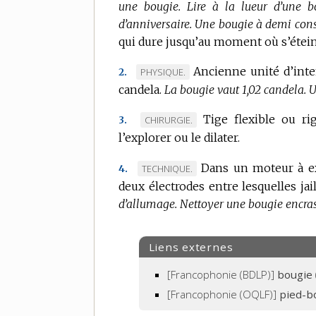
une bougie.
Lire à la lueur d’une b
d’anniversaire.
Une bougie à demi con
qui dure jusqu’au moment où s’éteint
Ancienne unité d’inte
MARQUE
PHYSIQUE.
2.
candela.
DE
La bougie vaut 1,02 candela.
U
DOMAINE
Tige flexible ou ri
MARQUE
CHIRURGIE.
3.
:
l’explorer ou le dilater.
DE
DOMAINE
Dans un moteur à ex
MARQUE
TECHNIQUE.
4.
:
deux électrodes entre lesquelles jai
DE
d’allumage.
DOMAINE
Nettoyer une bougie encras
:
Liens externes
[Francophonie (BDLP)]
bougie
[Francophonie (OQLF)]
pied-b