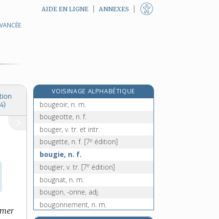
AIDE EN LIGNE
ANNEXES
AVANCÉE
bouffon, -onne, n. et adj.
bouffonner, v. intr.
bouffonnerie, n. f.
bougainvillée, n. f.
bougainvillier, n. m.
VOISINAGE ALPHABÉTIQUE
bouge, n. m.
tion
bougeoir, n. m.
4)
bougeotte, n. f.
bouger, v. tr. et intr.
e
bougette, n. f.
[7
édition]
bougie, n. f.
e
bougier, v. tr.
[7
édition]
bougnat, n. m.
bougon, -onne, adj.
bougonnement, n. m.
umer
bougonner, v. intr.