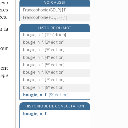
teau
VOIR AUSSI
bougran, n. m.
ères
Francophonie (BDLP) [1]
bougre, -esse, n.
ées.
Francophonie (OQLF) [1]
bougrement, adv.
bougrerie, n. f.
HISTOIRE DU MOT
r la
re
bougie, n. f.
[1
édition]
e
bougie, n. f.
[2
édition]
pour
e
bougie, n. f.
[3
édition]
e
bougie, n. f.
[4
édition]
e
bougie, n. f.
[5
édition]
sent
e
bougie, n. f.
[6
édition]
ugie
e
bougie, n. f.
[7
édition]
e
bougie, n. f.
[8
édition]
e
bougie, n. f.
[9
édition]
HISTORIQUE DE CONSULTATION
bougie, n. f.