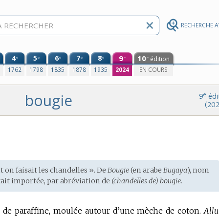
RECHERCHE 
4
5
6
7
8
9
10
e
e
e
e
e
édition
e
e
0
1762
1798
1835
1878
1935
2024
EN COURS
bougie
e
9
édi
(202
nt on faisait les chandelles ». De
Bougie
(en
arabe
Bugaya
),
nom
était importée, par abréviation de
(chandelles de) bougie.
ou de paraffine, moulée autour d’une mèche de coton.
All