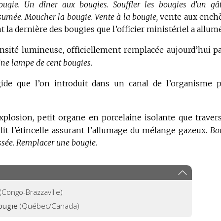
ougie.
Un dîner aux bougies.
Souffler les bougies d’un gâ
sumée.
Moucher la bougie.
Vente à la bougie,
vente aux ench
 la dernière des bougies que l’officier ministériel a allum
nsité lumineuse, officiellement remplacée aujourd’hui pa
ne lampe de cent bougies.
gide que l’on introduit dans un canal de l’organisme 
plosion, petit organe en porcelaine isolante que traver
llit l’étincelle assurant l’allumage du mélange gazeux.
Bo
sée.
Remplacer une bougie.
(Congo-Brazzaville)
ougie
(Québec/Canada)