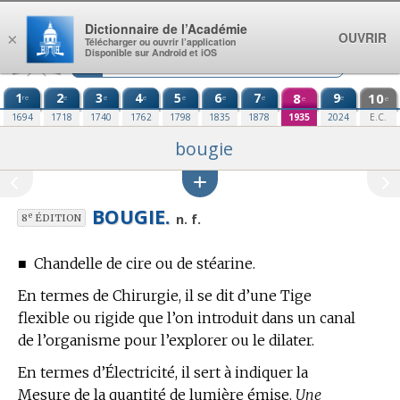
Aller au contenu
Dictionnaire de l’Académie
OUVRIR
×
Télécharger ou ouvrir l’application
Disponible sur Android et iOS
1
2
3
4
5
6
7
8
9
10
re
e
e
e
e
e
e
e
e
e
1694
1718
1740
1762
1798
1835
1878
1935
2024
E.C.
bougie
BOUGIE.
e
n. f.
8
ÉDITION
■
Chandelle de cire ou de stéarine.
En
termes de Chirurgie,
il se dit d’une Tige
flexible ou rigide que l’on introduit dans un canal
de l’organisme pour l’explorer ou le dilater.
En
termes d’Électricité,
il sert à indiquer la
Mesure de la quantité de lumière émise.
Une