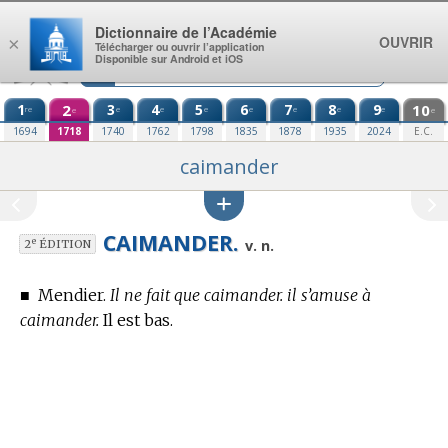
Aller au contenu
Dictionnaire de l’Académie
OUVRIR
×
Télécharger ou ouvrir l’application
Disponible sur Android et iOS
1
2
3
4
5
6
7
8
9
10
re
e
e
e
e
e
e
e
e
e
1694
1718
1740
1762
1798
1835
1878
1935
2024
E.C.
caimander
CAIMANDER.
e
v. n.
2
ÉDITION
■
Mendier.
Il ne fait que caimander. il s’amuse à
caimander.
Il est bas.