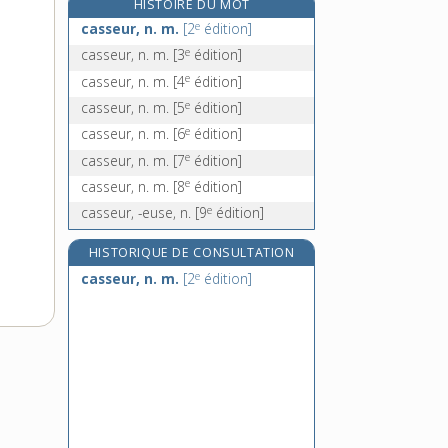
HISTOIRE DU MOT
cassis [I], n. m.
e
casseur, n. m.
[2
édition]
cassis [II], n. m.
e
casseur, n. m.
[3
édition]
cassitérite, n. f.
e
casseur, n. m.
[4
édition]
cassolette, n. f.
e
casseur, n. m.
[5
édition]
e
casseur, n. m.
[6
édition]
e
casseur, n. m.
[7
édition]
e
casseur, n. m.
[8
édition]
e
casseur, -euse, n.
[9
édition]
HISTORIQUE DE CONSULTATION
e
casseur, n. m.
[2
édition]