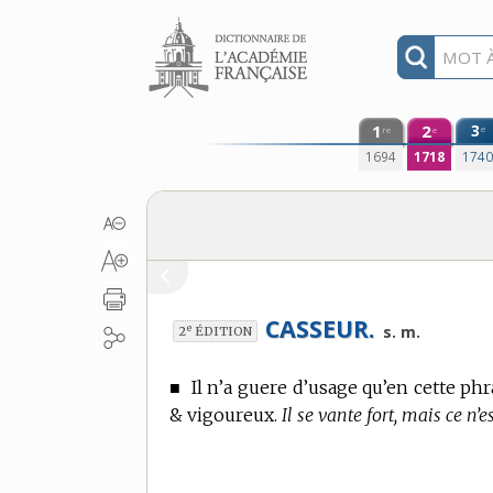
Aller au contenu
1
2
3
e
re
e
1694
1718
174
CASSEUR.
e
s. m.
2
ÉDITION
■
Il n’a guere d’usage qu’en cette phr
& vigoureux.
Il se vante fort, mais ce n’