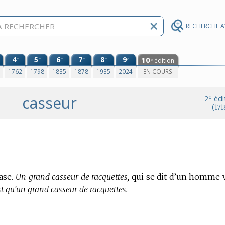
RECHERCHE 
4
5
6
7
8
9
10
e
e
e
e
e
e
édition
e
0
1762
1798
1835
1878
1935
2024
EN COURS
casseur
e
2
édi
(171
ase.
Un grand casseur de racquettes,
qui se dit d’un homme 
est qu’un grand casseur de racquettes.