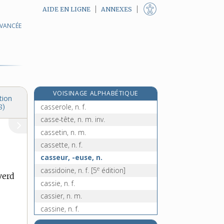
AIDE EN LIGNE
ANNEXES
AVANCÉE
casse-noisettes, n. m. inv.
casse-noix, n. m. inv.
casse-pieds, adj. inv.
casse-pierres, n. m. inv.
casse-pipe, n. m. inv.
VOISINAGE ALPHABÉTIQUE
casser, v. tr.
tion
casserole, n. f.
8)
casse-tête, n. m. inv.
cassetin, n. m.
cassette, n. f.
casseur, -euse, n.
e
cassidoine, n. f.
[5
édition]
verd
cassie, n. f.
cassier, n. m.
cassine, n. f.
e
Cassiopée, n. f.
[7
édition]