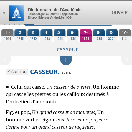
Aller au contenu
Dictionnaire de l’Académie
OUVRIR
×
Télécharger ou ouvrir l’application
Disponible sur Android et iOS
1
2
3
4
5
6
7
8
9
10
e
e
e
e
e
e
e
re
e
e
1694
1718
1740
1762
1798
1835
1878
1935
2024
E.C.
casseur
CASSEUR.
e
s. m.
7
ÉDITION
■
Celui qui casse.
Un casseur de pierres,
Un homme
qui casse les pierres ou les cailloux destinés à
l’entretien d’une route.
Fig. et pop.,
Un grand casseur de raquettes,
Un
homme vert et vigoureux.
Il se vante fort, et se
donne pour un grand casseur de raquettes.