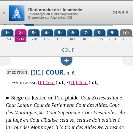
Aller au contenu
Dictionnaire de l’Académie
OUVRIR
×
Télécharger ou ouvrir l’application
Disponible sur Android et iOS
1
2
3
4
5
6
7
8
9
10
re
e
e
e
e
e
e
e
e
e
1694
1718
1740
1762
1798
1835
1878
1935
2024
E.C.
cour
COUR.
[III.]
e
s. f.
2
ÉDITION
↪
voir aussi :
[I.]
Cour
(n. f.)
•
[II.]
Cour
(n. f.)
■
Siege de Justice où l’on plaide.
Cour Ecclesiastique.
Cour Laïque. Cour de Parlement. Cour des Aides. Cour
des Monnoyes, &c. Cour Superieure. Cour Presidiale. cela
fut jugé en Cour d’Eglise. cela va, cela se doit plaider à
la Cour des Monnoyes, à la Cour des Aides &c. Arrest de