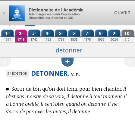
Aller au contenu
Dictionnaire de l’Académie
OUVRIR
×
Télécharger ou ouvrir l’application
Disponible sur Android et iOS
1
2
3
4
5
6
7
8
9
10
re
e
e
e
e
e
e
e
e
e
1694
1718
1740
1762
1798
1835
1878
1935
2024
E.C.
detonner
DETONNER.
e
v. n.
2
ÉDITION
■
Sortir du ton qu’on doit tenir pour bien chanter.
Il
n’est pas maistre de sa voix, il detonne à tout moment. il
a bonne oreille, il sent bien quand on detonne. il ne
s’accorde pas avec les autres, il detonne.