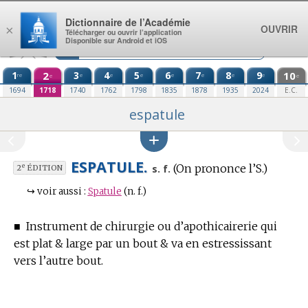
Aller au contenu
Dictionnaire de l’Académie
OUVRIR
×
Télécharger ou ouvrir l’application
Disponible sur Android et iOS
1
2
3
4
5
6
7
8
9
10
re
e
e
e
e
e
e
e
e
e
1694
1718
1740
1762
1798
1835
1878
1935
2024
E.C.
espatule
ESPATULE.
(On prononce l’S.)
e
s. f.
2
ÉDITION
↪
voir aussi :
Spatule
(n. f.)
■
Instrument de chirurgie ou d’apothicairerie qui
est plat & large par un bout & va en estressissant
vers l’autre bout.