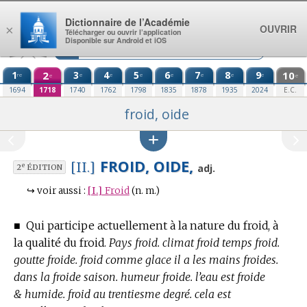
Aller au contenu
Dictionnaire de l’Académie
OUVRIR
×
Télécharger ou ouvrir l’application
Disponible sur Android et iOS
1
2
3
4
5
6
7
8
9
10
re
e
e
e
e
e
e
e
e
e
1694
1718
1740
1762
1798
1835
1878
1935
2024
E.C.
froid, oide
FROID, OIDE,
[II.]
e
adj.
2
ÉDITION
↪
voir aussi :
[I.]
Froid
(n. m.)
■
Qui participe actuellement à la nature du froid, à
la qualité du froid.
Pays froid. climat froid temps froid.
goutte froide. froid comme glace il a les mains froides.
dans la froide saison. humeur froide. l’eau est froide
& humide. froid au trentiesme degré. cela est