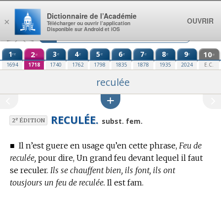
Aller au contenu
Dictionnaire de l’Académie
OUVRIR
×
Télécharger ou ouvrir l’application
Disponible sur Android et iOS
1
2
3
4
5
6
7
8
9
10
re
e
e
e
e
e
e
e
e
e
1694
1718
1740
1762
1798
1835
1878
1935
2024
E.C.
reculée
RECULÉE.
e
subst. fem.
2
ÉDITION
■
Il n’est guere en usage qu’en cette phrase,
Feu de
reculée,
pour dire, Un grand feu devant lequel il faut
se reculer.
Ils se chauffent bien, ils font, ils ont
tousjours un feu de reculée.
Il est fam.