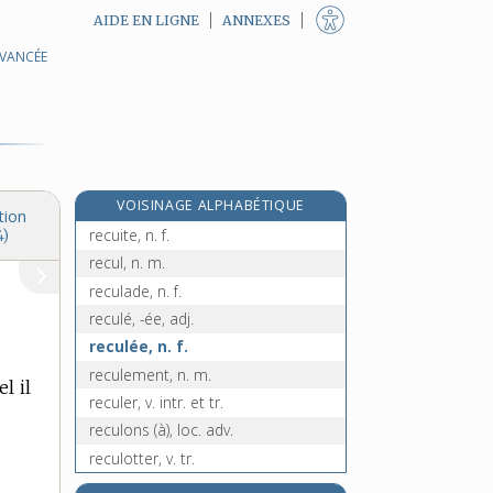
AIDE EN LIGNE
ANNEXES
AVANCÉE
reçu, -ue, adj. et n.
recueil, n. m.
recueillement, n. m.
recueillir, v. tr. et pron.
recuire, v. tr.
VOISINAGE ALPHABÉTIQUE
recuit, n. m.
tion
recuite, n. f.
4)
recul, n. m.
reculade, n. f.
reculé, -ée, adj.
reculée, n. f.
reculement, n. m.
l il
reculer, v. intr. et tr.
reculons (à), loc. adv.
reculotter, v. tr.
récupérable, adj.