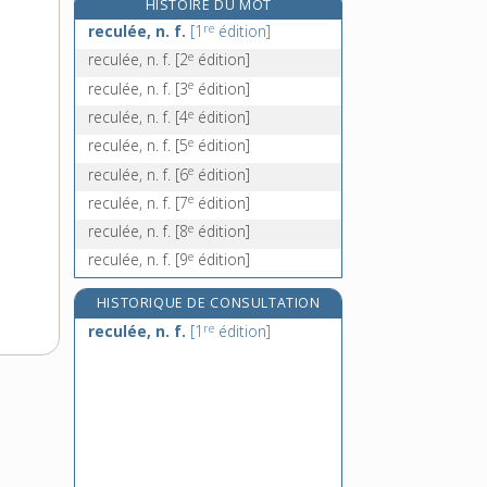
HISTOIRE DU MOT
récupérateur, -trice, n. et adj.
re
reculée, n. f.
[1
édition]
récupération, n. f.
e
reculée, n. f.
[2
édition]
récupérer, v. tr.
e
reculée, n. f.
[3
édition]
récurage, n. m.
e
reculée, n. f.
[4
édition]
e
reculée, n. f.
[5
édition]
e
reculée, n. f.
[6
édition]
e
reculée, n. f.
[7
édition]
e
reculée, n. f.
[8
édition]
e
reculée, n. f.
[9
édition]
HISTORIQUE DE CONSULTATION
re
reculée, n. f.
[1
édition]