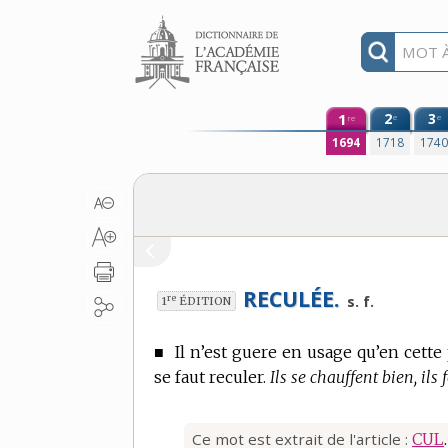
Aller au contenu
1
2
3
e
e
re
1694
1718
174
RECULÉE.
re
s. f.
1
ÉDITION
■
Il n’est guere en usage qu’en cette
se faut reculer.
Ils se chauffent bien, ils 
Ce mot est extrait de l'article :
CUL
.