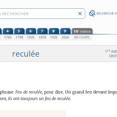
RECHERCHE 
4
5
6
7
8
9
10
e
e
e
e
e
e
édition
e
0
1762
1798
1835
1878
1935
2024
EN COURS
reculée
re
1
édi
(169
 phrase.
Feu de reculée,
pour dire, Un grand feu devant leque
font, ils ont tousjours un feu de reculée.