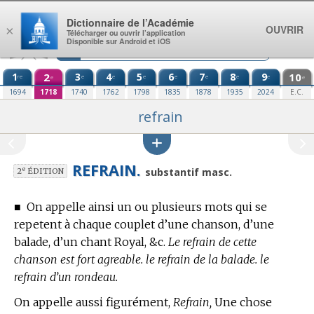
Aller au contenu
Dictionnaire de l’Académie
OUVRIR
×
Télécharger ou ouvrir l’application
Disponible sur Android et iOS
1
2
3
4
5
6
7
8
9
10
re
e
e
e
e
e
e
e
e
e
1694
1718
1740
1762
1798
1835
1878
1935
2024
E.C.
refrain
REFRAIN.
e
substantif masc.
2
ÉDITION
■
On appelle ainsi un ou plusieurs mots qui se
repetent à chaque couplet d’une chanson, d’une
balade, d’un chant Royal, &c.
Le refrain de cette
chanson est fort agreable. le refrain de la balade. le
refrain d’un rondeau.
On appelle aussi figurément,
Refrain,
Une chose