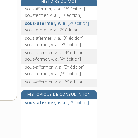
HISTOIRE DU MOT
sous-arbrisseau, n. m.
re
sousaffermer, v. a.
[1
édition]
e
sous-bail, n. m.
[7
édition]
re
sousfermer, v. a.
[1
édition]
sous-barbe, n. f.
e
sous-afermer, v. a.
[2
édition]
e
sousfermer, v. a.
[2
édition]
e
sousbarbe, n. f.
[2
édition]
e
sous-afermer, v. a.
[3
édition]
e
sous-fermer, v. a.
[3
édition]
e
sous-affermer, v. a.
[4
édition]
e
sous-fermer, v. a.
[4
édition]
e
sous-affermer, v. a.
[5
édition]
e
sous-fermer, v. a.
[5
édition]
e
sous-affermer, v. a.
[6
édition]
e
sous-fermer, v. a.
[6
édition]
HISTORIQUE DE CONSULTATION
e
sous-affermer, v. a.
[7
édition]
e
e
sous-afermer, v. a.
[2
édition]
sous-fermer, v. a.
[7
édition]
e
sous-affermer, v. tr.
[8
édition]