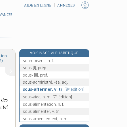
AIDE EN LIGNE
ANNEXES
AVANCÉE
sourire [I], v. intr.
sourire [II], n. m.
souris [I], n. m.
souris [II], n. f.
sournois, -oise, adj.
VOISINAGE ALPHABÉTIQUE
sournoisement, adv.
tion
sournoiserie, n. f.
8)
sous [I], prép.
sous- [II], préf.
sous-administré, -ée, adj.
e
sous-affermer, v. tr.
[8
édition]
e
sous-aide, n. m.
[7
édition]
 des
sous-alimentation, n. f.
n tel
sous-alimenter, v. tr.
sous-amendement, n. m.
e
sous-amender, v. tr.
[7
édition]