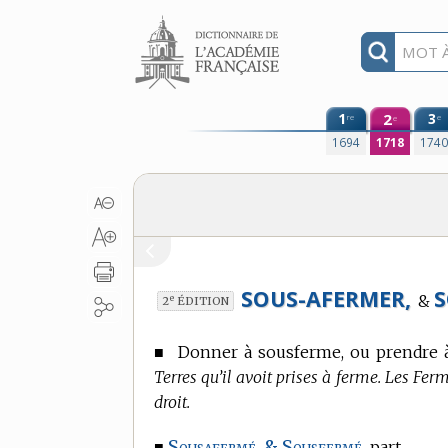
Aller au contenu
1
2
3
re
e
e
1694
1718
174
SOUS-AFERMER,
S
&
e
2
ÉDITION
■
Donner à sousferme, ou prendre 
Terres qu’il avoit prises à ferme. Les Fer
droit.
Sousafermé, & Sousfermé.
■
part.