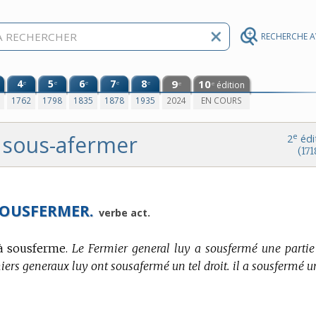
RECHERCHE 
4
5
6
7
8
9
10
e
e
e
e
e
édition
e
e
0
1762
1798
1835
1878
1935
2024
EN COURS
sous-afermer
e
2
édi
(171
OUSFERMER.
verbe act.
à sousferme.
Le Fermier general luy a sousfermé une partie
miers generaux luy ont sousafermé un tel droit. il a sousfermé u