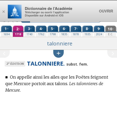
Aller au contenu
Dictionnaire de l’Académie
OUVRIR
×
Télécharger ou ouvrir l’application
Disponible sur Android et iOS
1
2
3
4
5
6
7
8
9
10
re
e
e
e
e
e
e
e
e
e
1694
1718
1740
1762
1798
1835
1878
1935
2024
E.C.
talonniere
TALONNIERE.
e
subst. fem.
2
ÉDITION
■
On appelle ainsi les ailes que les Poëtes feignent
que Mercure portoit aux talons.
Les talonnieres de
Mercure.