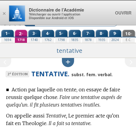
Aller au contenu
Dictionnaire de l’Académie
OUVRIR
×
Télécharger ou ouvrir l’application
Disponible sur Android et iOS
1
2
3
4
5
6
7
8
9
10
re
e
e
e
e
e
e
e
e
e
1694
1718
1740
1762
1798
1835
1878
1935
2024
E.C.
tentative
TENTATIVE.
e
subst. fem. verbal.
2
ÉDITION
■
Action par laquelle on tente, on essaye de faire
reussir quelque chose.
Faire une tentative auprés de
quelqu’un. il fit plusieurs tentatives inutiles.
On appelle aussi
Tentative,
Le premier acte qu’on
fait
en Theologie.
Il a fait sa tentative.