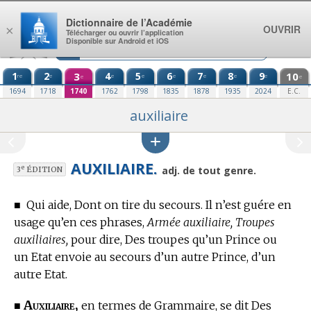
Aller au contenu
Dictionnaire de l’Académie
OUVRIR
×
Télécharger ou ouvrir l’application
Disponible sur Android et iOS
1
2
3
4
5
6
7
8
9
10
re
e
e
e
e
e
e
e
e
e
1694
1718
1740
1762
1798
1835
1878
1935
2024
E.C.
auxiliaire
AUXILIAIRE.
e
adj. de tout genre.
3
ÉDITION
■
Qui aide, Dont on tire du secours.
Il n’est guére en
usage qu’en ces phrases,
Armée auxiliaire, Troupes
auxiliaires,
pour dire, Des troupes qu’un Prince ou
un Etat envoie au secours d’un autre Prince, d’un
autre Etat.
Auxiliaire,
■
en
termes de Grammaire,
se dit Des