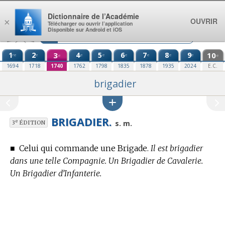
Aller au contenu
Dictionnaire de l’Académie
OUVRIR
×
Télécharger ou ouvrir l’application
Disponible sur Android et iOS
1
2
3
4
5
6
7
8
9
10
re
e
e
e
e
e
e
e
e
e
1694
1718
1740
1762
1798
1835
1878
1935
2024
E.C.
brigadier
BRIGADIER.
e
s. m.
3
ÉDITION
■
Celui qui commande une Brigade.
Il est brigadier
dans une telle Compagnie. Un Brigadier de Cavalerie.
Un Brigadier d’Infanterie.