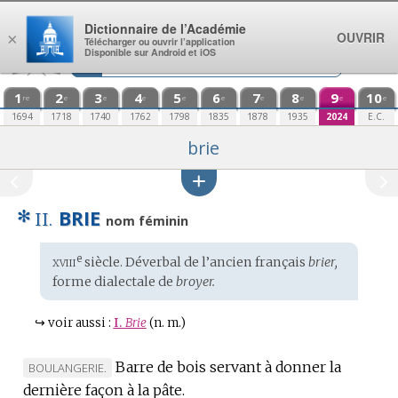
Aller au contenu
Dictionnaire de l’Académie
OUVRIR
×
Télécharger ou ouvrir l’application
Disponible sur Android et iOS
1
2
3
4
5
6
7
8
9
10
re
e
e
e
e
e
e
e
e
e
1694
1718
1740
1762
1798
1835
1878
1935
2024
E.C.
brie
✻
BRIE
II.
nom féminin
xviii
e
Étymologie
siècle. Déverbal de l’
ancien français
brier,
:
forme
dialectale
de
broyer.
↪
voir aussi :
I.
Brie
(n. m.)
Barre de bois servant à donner la
MARQUE
BOULANGERIE.
dernière façon à la pâte.
DE