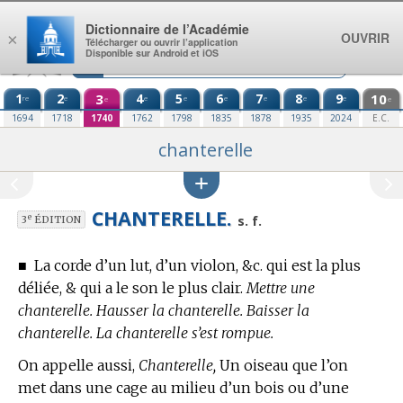
Aller au contenu
Dictionnaire de l’Académie
OUVRIR
×
Télécharger ou ouvrir l’application
Disponible sur Android et iOS
1
2
3
4
5
6
7
8
9
10
re
e
e
e
e
e
e
e
e
e
1694
1718
1740
1762
1798
1835
1878
1935
2024
E.C.
chanterelle
CHANTERELLE.
e
s. f.
3
ÉDITION
■
La corde d’un lut, d’un violon, &c. qui est la plus
déliée, & qui a le son le plus clair.
Mettre une
chanterelle. Hausser la chanterelle. Baisser la
chanterelle. La chanterelle s’est rompue.
On appelle aussi,
Chanterelle,
Un oiseau que l’on
met dans une cage au milieu d’un bois ou d’une