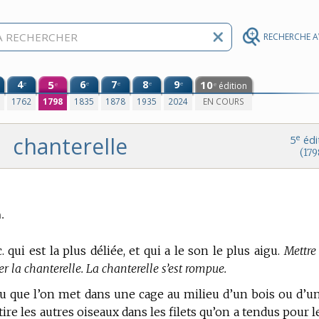
RECHERCHE 
4
5
6
7
8
9
10
e
e
e
e
e
édition
e
e
0
1762
1798
1835
1878
1935
2024
EN COURS
chanterelle
e
5
édi
(179
.
 qui est la plus déliée, et qui a le son le plus aigu.
Mettre
er la chanterelle. La chanterelle s’est rompue.
u que l’on met dans une cage au milieu d’un bois ou d’u
ire les autres oiseaux dans les filets qu’on a tendus pour l