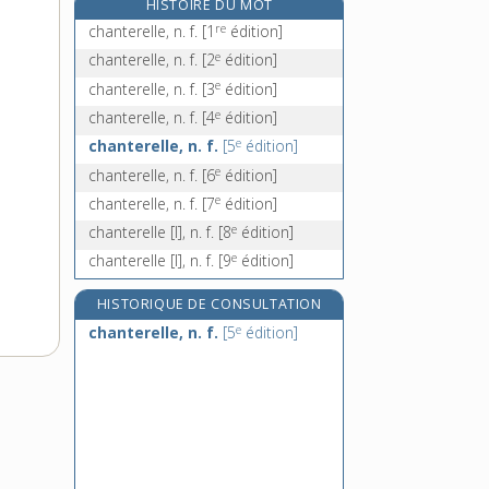
HISTOIRE DU MOT
chantonnement, n. m.
re
chanterelle, n. f.
[1
édition]
chantonner, v. tr.
e
chanterelle, n. f.
[2
édition]
chantoung, n. m.
e
chanterelle, n. f.
[3
édition]
chantournage, n. m.
e
chanterelle, n. f.
[4
édition]
e
chanterelle, n. f.
[5
édition]
e
chanterelle, n. f.
[6
édition]
e
chanterelle, n. f.
[7
édition]
e
chanterelle [I], n. f.
[8
édition]
e
chanterelle [I], n. f.
[9
édition]
HISTORIQUE DE CONSULTATION
e
chanterelle, n. f.
[5
édition]