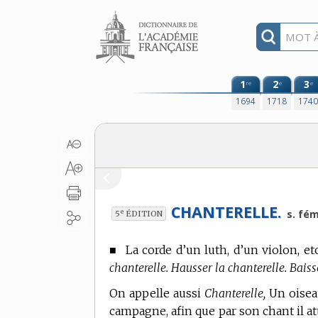
Aller au contenu
1
2
3
re
e
e
1694
1718
174
CHANTERELLE.
e
s. fém
5
ÉDITION
■
La corde d’un luth, d’un violon, etc.
chanterelle. Hausser la chanterelle. Baiss
On appelle aussi
Chanterelle,
Un oisea
campagne, afin que par son chant il att