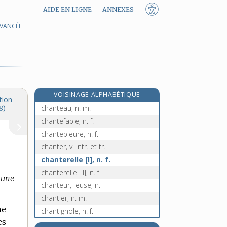
AIDE EN LIGNE
ANNEXES
AVANCÉE
chansonnette, n. f.
chansonnier, -ière, n.
chant [I], n. m.
chant [II], n. m.
chantage, n. m.
VOISINAGE ALPHABÉTIQUE
chantant, -ante, adj.
tion
chanteau, n. m.
8)
chantefable, n. f.
chantepleure, n. f.
chanter, v. intr. et tr.
chanterelle [I], n. f.
chanterelle [II], n. f.
 une
chanteur, -euse, n.
chantier, n. m.
ne
chantignole, n. f.
es
chantoir, n. m.