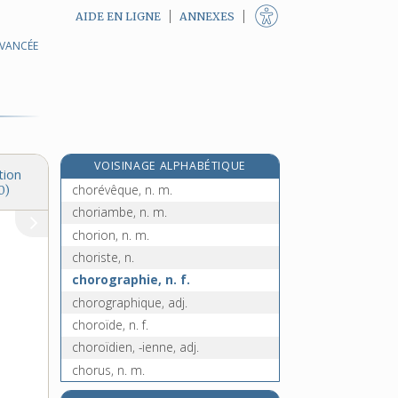
AIDE EN LIGNE
ANNEXES
AVANCÉE
chorégie, n. f.
chorégraphe, n.
chorégraphie, n. f.
chorégraphique, adj.
choréique, adj.
VOISINAGE ALPHABÉTIQUE
choreute, n. m.
tion
chorévêque, n. m.
0)
choriambe, n. m.
chorion, n. m.
choriste, n.
chorographie, n. f.
chorographique, adj.
choroïde, n. f.
choroïdien, -ienne, adj.
chorus, n. m.
chose, n. f.