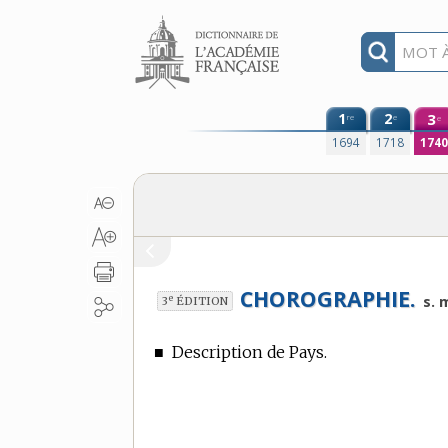
Aller au contenu
1
2
3
re
e
e
1694
1718
174
CHOROGRAPHIE.
e
s. 
3
ÉDITION
■
Description de Pays.