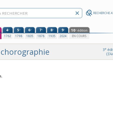
RECHERCHE 
4
5
6
7
8
9
10
e
e
e
e
e
e
édition
e
0
1762
1798
1835
1878
1935
2024
EN COURS
chorographie
e
3
édi
(174
m.