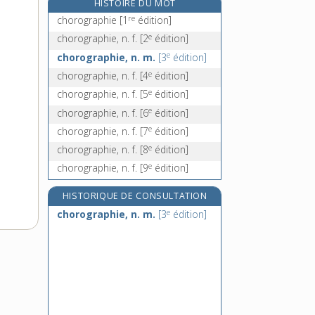
HISTOIRE DU MOT
chott, n. m.
re
chorographie
[1
édition]
chou [I], n. m.
e
chorographie, n. f.
[2
édition]
e
chou [II], interj.
[8
édition]
e
chorographie, n. m.
[3
édition]
chouan, n. m.
e
chorographie, n. f.
[4
édition]
e
chorographie, n. f.
[5
édition]
e
chorographie, n. f.
[6
édition]
e
chorographie, n. f.
[7
édition]
e
chorographie, n. f.
[8
édition]
e
chorographie, n. f.
[9
édition]
HISTORIQUE DE CONSULTATION
e
chorographie, n. m.
[3
édition]