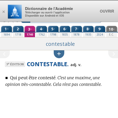
Aller au contenu
Dictionnaire de l’Académie
OUVRIR
×
Télécharger ou ouvrir l’application
Disponible sur Android et iOS
1
2
3
4
5
6
7
8
9
10
re
e
e
e
e
e
e
e
e
e
1694
1718
1740
1762
1798
1835
1878
1935
2024
E.C.
contestable
CONTESTABLE.
e
adj. v.
3
ÉDITION
■
Qui peut être contesté.
C’est une maxime, une
opinion très-contestable. Cela n’est pas contestable.