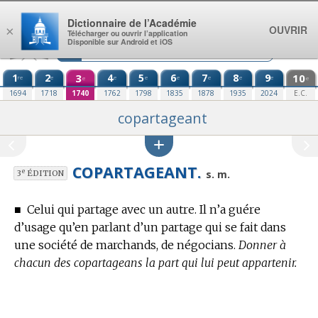
Aller au contenu
Dictionnaire de l’Académie
OUVRIR
×
Télécharger ou ouvrir l’application
Disponible sur Android et iOS
1
2
3
4
5
6
7
8
9
10
re
e
e
e
e
e
e
e
e
e
1694
1718
1740
1762
1798
1835
1878
1935
2024
E.C.
copartageant
COPARTAGEANT.
e
s. m.
3
ÉDITION
■
Celui qui partage avec un autre. Il n’a guére
d’usage qu’en parlant d’un partage qui se fait dans
une société de marchands, de négocians.
Donner à
chacun des copartageans la part qui lui peut appartenir.