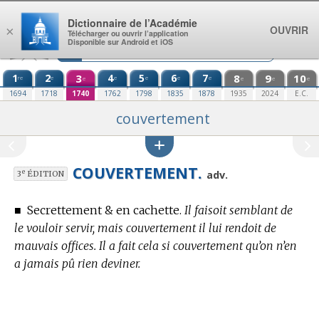
Aller au contenu
Dictionnaire de l’Académie
OUVRIR
×
Télécharger ou ouvrir l’application
Disponible sur Android et iOS
1
2
3
4
5
6
7
8
9
10
re
e
e
e
e
e
e
e
e
e
1694
1718
1740
1762
1798
1835
1878
1935
2024
E.C.
couvertement
COUVERTEMENT.
e
adv.
3
ÉDITION
■
Secrettement & en cachette.
Il faisoit semblant de
le vouloir servir, mais couvertement il lui rendoit de
mauvais offices. Il a fait cela si couvertement qu’on n’en
a jamais pû rien deviner.