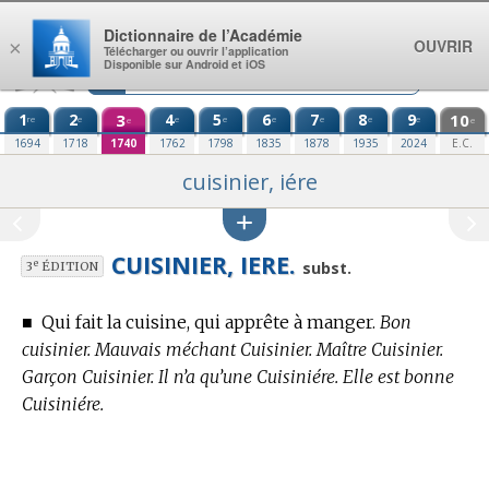
Aller au contenu
Dictionnaire de l’Académie
OUVRIR
×
Télécharger ou ouvrir l’application
Disponible sur Android et iOS
1
2
3
4
5
6
7
8
9
10
re
e
e
e
e
e
e
e
e
e
1694
1718
1740
1762
1798
1835
1878
1935
2024
E.C.
cuisinier, iére
CUISINIER, IERE.
e
subst.
3
ÉDITION
■
Qui fait la cuisine, qui apprête à manger.
Bon
cuisinier. Mauvais méchant Cuisinier. Maître Cuisinier.
Garçon Cuisinier. Il n’a qu’une Cuisiniére. Elle est bonne
Cuisiniére.