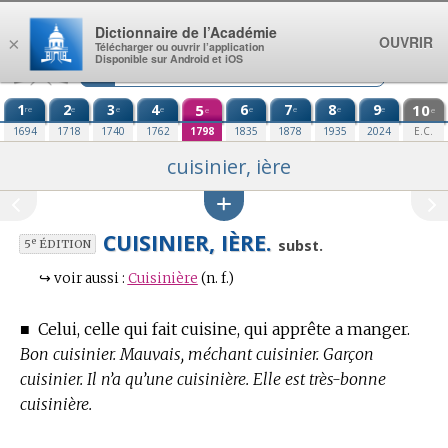
Aller au contenu
Dictionnaire de l’Académie
OUVRIR
×
Télécharger ou ouvrir l’application
Disponible sur Android et iOS
1
2
3
4
5
6
7
8
9
10
re
e
e
e
e
e
e
e
e
e
1694
1718
1740
1762
1798
1835
1878
1935
2024
E.C.
cuisinier, ière
CUISINIER, IÈRE.
e
subst.
5
ÉDITION
↪
voir aussi :
Cuisinière
(n. f.)
■
Celui, celle qui fait cuisine, qui apprête a manger.
Bon cuisinier. Mauvais, méchant cuisinier. Garçon
cuisinier. Il n’a qu’une cuisinière. Elle est très-bonne
cuisinière.